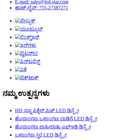
E-mail: sales@led-star.com
ಹಾಟ್-ಲೈನ್: 755-27387271
ನಮ್ಮ ಉತ್ಪನ್ನಗಳು
HD ಸಣ್ಣ ಪಿಕ್ಸೆಲ್ ಪಿಚ್ LED ಡಿಸ್ಪ್ಲೇ
ಹೊರಾಂಗಣ ಒಳಾಂಗಣ ಬಾಡಿಗೆ LED ಡಿಸ್ಪ್ಲೇ
ಹೊರಾಂಗಣ ಜಾಹೀರಾತು ಎಲ್ಇಡಿ ಡಿಸ್ಪ್ಲೇ
ಒಳಾಂಗಣ ಸ್ಥಿರ LED ಡಿಸ್ಪ್ಲೇ