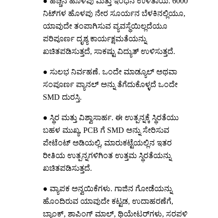
● ಹೆಚ್ಚಿನ ಹೊಳಪು ಮತ್ತು ಇಂಧನ ಉಳಿತಾಯ. 6000
ನಿಟ್‌ಗಳ ಹೊಳಪು ನೇರ ಸೂರ್ಯನ ಬೆಳಕಿನಲ್ಲಿಯೂ,
ಯಾವುದೇ ತಂಪಾಗಿಸುವ ವ್ಯವಸ್ಥೆಯಿಲ್ಲದೆಯೂ
ಪರಿಪೂರ್ಣ ದೃಶ್ಯ ಕಾರ್ಯಕ್ಷಮತೆಯನ್ನು
ಖಚಿತಪಡಿಸುತ್ತದೆ, ಸಾಕಷ್ಟು ವಿದ್ಯುತ್ ಉಳಿಸುತ್ತದೆ.
● ಸುಲಭ ನಿರ್ವಹಣೆ. ಒಂದೇ ಮಾಡ್ಯೂಲ್ ಅಥವಾ
ಸಂಪೂರ್ಣ ಪ್ಯಾನಲ್ ಅನ್ನು ತೆಗೆದುಕೊಳ್ಳದೆ ಒಂದೇ
SMD ದುರಸ್ತಿ.
● ಸ್ಥಿರ ಮತ್ತು ವಿಶ್ವಾಸಾರ್ಹ. ಈ ಉತ್ಪನ್ನಕ್ಕೆ ಸ್ಥಿರತೆಯು
ಬಹಳ ಮುಖ್ಯ, PCB ಗೆ SMD ಅನ್ನು ಸೇರಿಸುವ
ಪೇಟೆಂಟ್ ಅಡಿಯಲ್ಲಿ, ಮಾರುಕಟ್ಟೆಯಲ್ಲಿನ ಇತರ
ರೀತಿಯ ಉತ್ಪನ್ನಗಳಿಗಿಂತ ಉತ್ತಮ ಸ್ಥಿರತೆಯನ್ನು
ಖಚಿತಪಡಿಸುತ್ತದೆ.
● ವ್ಯಾಪಕ ಅನ್ವಯಿಕೆಗಳು. ಗಾಜಿನ ಗೋಡೆಯನ್ನು
ಹೊಂದಿರುವ ಯಾವುದೇ ಕಟ್ಟಡ, ಉದಾಹರಣೆಗೆ,
ಬ್ಯಾಂಕ್, ಶಾಪಿಂಗ್ ಮಾಲ್, ಥಿಯೇಟರ್‌ಗಳು, ಸರಪಳಿ